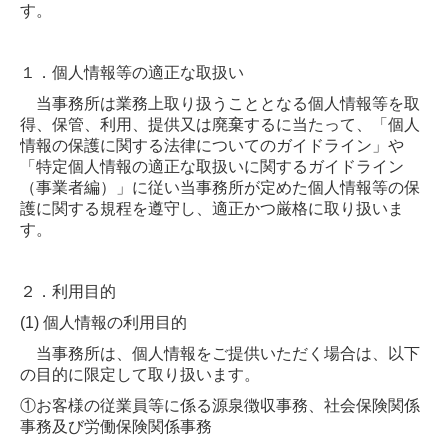
す。
創業支援・会社設立
１．個人情報等の適正な取扱い
企業防衛・リスクマネジメント
当事務所は業務上取り扱うこととなる個人情報等を取
相続税・資産税
得、保管、利用、提供又は廃棄するに当たって、「個人
情報の保護に関する法律についてのガイドライン」や
税務カレンダー
「特定個人情報の適正な取扱いに関するガイドライン
（事業者編）」に従い当事務所が定めた個人情報等の保
護に関する規程を遵守し、適正かつ厳格に取り扱いま
補助金・助成金・融資情報
す。
顧問契約の流れ
２．利用目的
料金について
(1) 個人情報の利用目的
よくある質問
当事務所は、個人情報をご提供いただく場合は、以下
の目的に限定して取り扱います。
事務所通信
①お客様の従業員等に係る源泉徴収事務、社会保険関係
事務及び労働保険関係事務
2026年