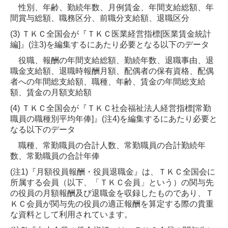
性別、年齢、勤続年数、月例賃金、年間支給総額、年
間賞与総額、職務区分、前職分支給額、退職区分
(3) ＴＫＣ全国会が『ＴＫＣ医業経営指標[医業賃金統計
編]』(注3)を編集するにあたり必要となる以下のデータ
役職、報酬の年間支給総額、勤続年数、退職事由、退
職金支給額、退職時報酬月額、配偶者の保有資格、配偶
者への年間総支給額、職種、年齢、賃金の年間総支給
額、賃金の月額支給額
(4) ＴＫＣ全国会が『ＴＫＣ社会福祉法人経営指標[常勤
職員の職種別平均年俸]』(注4)を編集するにあたり必要と
なる以下のデータ
職種、常勤職員の合計人数、常勤職員の合計勤続年
数、常勤職員の合計年俸
(注1)『月額役員報酬・役員退職金』は、ＴＫＣ全国会に
所属する会員（以下、「ＴＫＣ会員」という）の関与先
の役員の月額報酬及び退職金を収録したものであり、Ｔ
ＫＣ会員が関与先の役員の適正報酬を算定する際の貴重
な資料として利用されています。