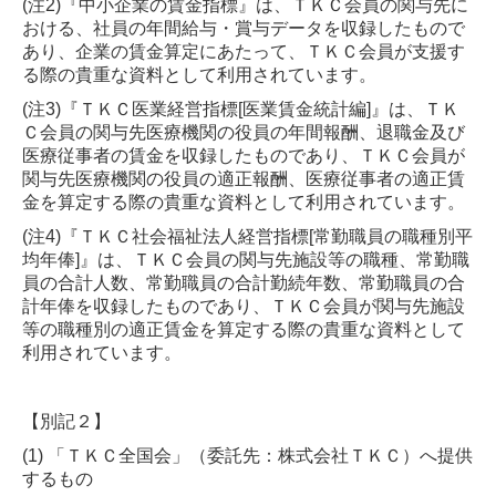
(注2)『中小企業の賃金指標』は、ＴＫＣ会員の関与先に
おける、社員の年間給与・賞与データを収録したもので
あり、企業の賃金算定にあたって、ＴＫＣ会員が支援す
る際の貴重な資料として利用されています。
(注3)『ＴＫＣ医業経営指標[医業賃金統計編]』は、ＴＫ
Ｃ会員の関与先医療機関の役員の年間報酬、退職金及び
医療従事者の賃金を収録したものであり、ＴＫＣ会員が
関与先医療機関の役員の適正報酬、医療従事者の適正賃
金を算定する際の貴重な資料として利用されています。
(注4)『ＴＫＣ社会福祉法人経営指標[常勤職員の職種別平
均年俸]』は、ＴＫＣ会員の関与先施設等の職種、常勤職
員の合計人数、常勤職員の合計勤続年数、常勤職員の合
計年俸を収録したものであり、ＴＫＣ会員が関与先施設
等の職種別の適正賃金を算定する際の貴重な資料として
利用されています。
【別記２】
(1) 「ＴＫＣ全国会」（委託先：株式会社ＴＫＣ）へ提供
するもの