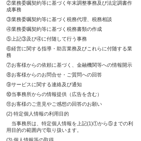
②業務委嘱契約等に基づく年末調整事務及び法定調書作
2025年
成事務
③業務委嘱契約等に基づく税務代理、税務相談
採用情報
④業務委嘱契約等に基づく税務書類の作成
採用メッセージ
⑤上記③及び④に付随して行う事務
⑥経営に関する指導・助言業務及びこれらに付随する業
キャリアアップ・教育制度
務
スタッフインタビュー
⑦お客様からの依頼に基づく、金融機関等への情報開示
⑧お客様からのお問合せ・ご質問への回答
会社を知る
⑨サービスに関する連絡及び通知
募集要項
⑩当事務所からの情報提供（広告を含む）
⑪お客様のご意見やご感想の回答のお願い
(2) 特定個人情報の利用目的
当事務所は、特定個人情報を上記(1)①から⑤までの利
用目的の範囲内で取り扱います。
(3) 個人情報等の取得