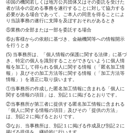
④国の機関若しくは地方公共団体又はその委託を受けた
者が法令の定める事務を遂行することに対して協力する
必要がある場合であって、ご本人の同意を得ることによ
り当該事務の遂行に支障を及ぼすおそれがあるとき
⑤業務の全部または一部を委託する場合
⑥お客様からの依頼に基づき、金融機関等への情報開示
を行うとき
(5) 当事務所は、「個人情報の保護に関する法律」に基づ
き、特定の個人を識別することができないように個人情
報を加工して得られる個人に関する情報（「匿名加工情
報」）及びその加工方法等に関する情報（「加工方法等
情報」）を適正に取り扱います。
①当事務所の作成した匿名加工情報に含まれる「個人に
関する情報の項目」は、別記１に掲げるとおりです。
②当事務所が第三者に提供する匿名加工情報に含まれる
「個人に関する情報の項目」及びその「提供の方法」
は、別記２に掲げるとおりです。
③なお、当事務所は、別記１に掲げる作成及び別記２に
掲げる提供を、継続的に行います。