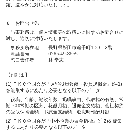
第、速やかに対応いたします。
８．お問合せ先
当事務所は、個人情報等の取扱いに関するお問合せに
対し、適切に対応いたします。
事務所所在地
長野県飯田市追手町1-33 2階
電話番号
0265-49-8655
窓口責任者 林 幸志
【別記１】
(1) ＴＫＣ全国会が『月額役員報酬・役員退職金』(注1)
を編集するにあたり必要となる以下のデータ
役職、年齢、勤続年数、退職事由、代表権の有無、常
勤・非常勤の区分、報酬月額、退職金支給額、会社契約
の受取保険金額、弔慰金支給額、退職時報酬月額
(2) ＴＫＣ全国会が『中小企業の賃金指標』(注2)を編集
するにあたり必要となる以下のデータ