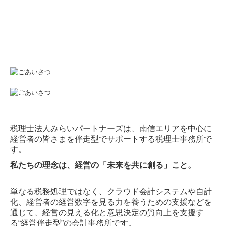
創業支援・会社設立
企業防衛・リスクマネジメント
相続税・資産税
税務カレンダー
補助金・助成金・融資情報
顧問契約の流れ
税理士法人みらいパートナーズは、南信エリアを中心に
経営者の皆さまを伴走型でサポートする税理士事務所で
料金について
す。
私たちの理念は、経営の「未来を共に創る」こと。
よくある質問
単なる税務処理ではなく、クラウド会計システムや自計
事務所通信
化、経営者の経営数字を見る力を養うための支援などを
通じて、経営の見える化と意思決定の質向上を支援す
2026年
る“経営伴走型”の会計事務所です。